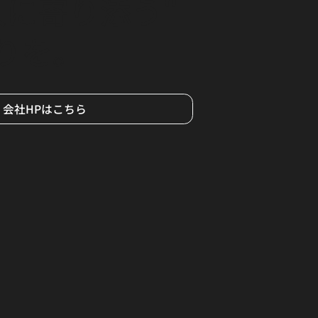
人に寄り添う"
りを。
会社HPはこちら