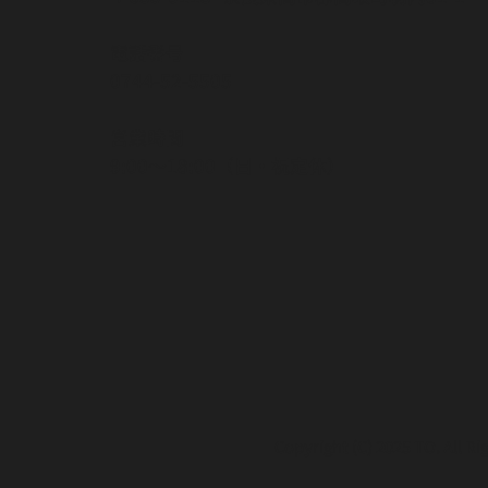
電話番号
0744-52-5505
営業時間
9:00～18:00（日・祝定休）
Copyright (C) 2025 TO. All Ri