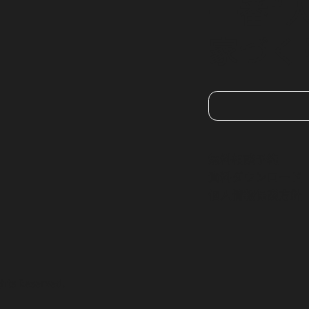
一番"
家づく
​無料相談予約
資料ダウンロード
個人情報保護方針
ghts Reserved.